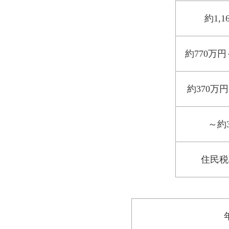
約1,
約770万円
約370万
～約
住民税