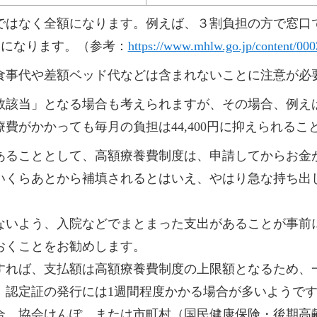
ではなく全額になります。例えば、３割負担の方で窓口で
円になります。（参考：
https://www.mhlw.go.jp/content/0
食事代や差額ベッド代などは含まれないことに注意が必
該当」となる場合も考えられますが、その場合、例えば6
費がかかっても毎月の負担は44,400円に抑えられるこ
あることとして、高額療養費制度は、申請してからお金
いくらあとから補填されるとはいえ、やはり急な持ち出
いよう、入院などでまとまった支出があることが事前
おくことをお勧めします。
れば、支払額は高額療養費制度の上限額となるため、
。認定証の発行には1週間程度かかる場合が多いようで
合、協会けんぽ、または市町村（国民健康保険・後期高